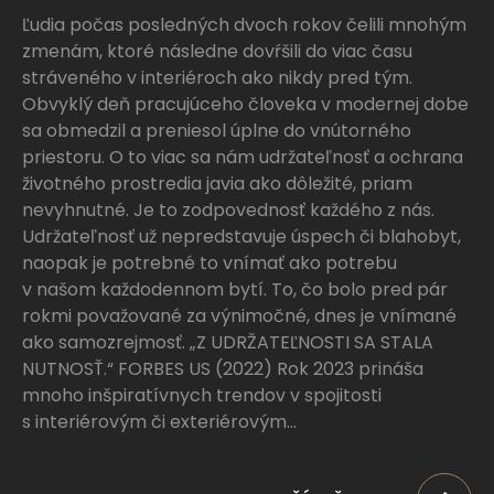
Ľudia počas posledných dvoch rokov čelili mnohým
zmenám, ktoré následne dovŕšili do viac času
stráveného v interiéroch ako nikdy pred tým.
Obvyklý deň pracujúceho človeka v modernej dobe
sa obmedzil a preniesol úplne do vnútorného
priestoru. O to viac sa nám udržateľnosť a ochrana
životného prostredia javia ako dôležité, priam
nevyhnutné. Je to zodpovednosť každého z nás.
Udržateľnosť už nepredstavuje úspech či blahobyt,
naopak je potrebné to vnímať ako potrebu
v našom každodennom bytí. To, čo bolo pred pár
rokmi považované za výnimočné, dnes je vnímané
ako samozrejmosť. „Z UDRŽATEĽNOSTI SA STALA
NUTNOSŤ.“ FORBES US (2022) Rok 2023 prináša
mnoho inšpiratívnych trendov v spojitosti
s interiérovým či exteriérovým...