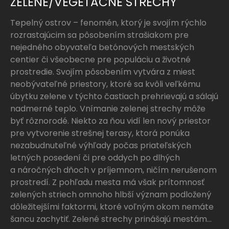
ZELENÉ/VEGETAČNÉ STRECHY
Tepelný ostrov – fenomén, ktorý je svojím rýchlo
rozrastajúcim sa pôsobením strašiakom pre
nejedného obyvateľa betónových mestských
centier či všeobecne pre populáciu a životné
prostredie. Svojím pôsobením vytvára z miest
neobývateľné priestory, ktoré sa kvôli veľkému
úbytku zelene v týchto častiach prehrievajú a sálajú
nadmerné teplo. Vnímanie zelenej strechy môže
byť rôznorodé. Niekto za ňou vidí len nový priestor
pre vytvorenie strešnej terasy, ktorá ponúka
nezabudnuteľné výhľady počas priateľských
letných posedení či pre oddych po dlhých
a náročných dňoch v príjemnom, ničím nerušenom
prostredí. Z pohľadu mesta má však prítomnosť
zelených striech omnoho hlbší význam podložený
dôležitejšími faktormi, ktoré voľným okom nemáte
šancu zachytiť. Zelené strechy prinášajú mestám...