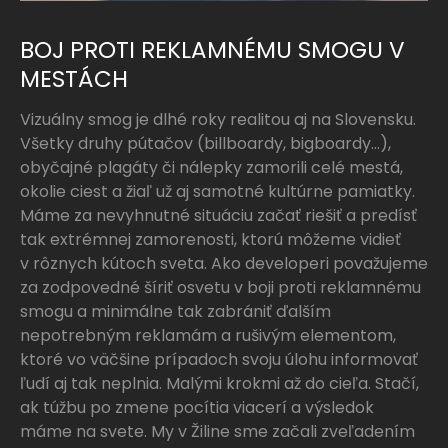
BOJ PROTI REKLAMNÉMU SMOGU V
MESTÁCH
Vizuálny smog je dlhé roky realitou aj na Slovensku.
Všetky druhy pútačov (billboardy, bigboardy...),
obyčajné plagáty či nálepky zamorili celé mestá,
okolie ciest a žiaľ už aj samotné kultúrne pamiatky.
Máme za nevyhnutné situáciu začať riešiť a predísť
tak extrémnej zamorenosti, ktorú môžeme vidieť
v rôznych kútoch sveta. Ako developeri považujeme
za zodpovedné šíriť osvetu v boji proti reklamnému
smogu a minimálne tak zabrániť ďalším
nepotrebným reklamám a rušivým elementom,
ktoré vo väčšine prípadoch svoju úlohu informovať
ľudí aj tak neplnia. Malými krokmi až do cieľa. Stačí,
ak túžbu po zmene pocítia viacerí a výsledok
máme na svete. My v Žiline sme začali zveľadením